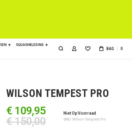
SEN
SQUASHKLEDING
BAG
0
ACCOUNT
WILSON TEMPEST PRO
€ 109,95
Niet Op Voorraad
€ 150,00
SKU
Wilson Tempest Pro