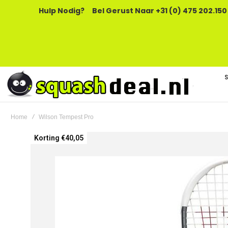
Hulp Nodig?
Bel Gerust Naar +31 (0) 475 202.150
Home
Wilson Tempest Pro
Ga
Korting €40,05
naar
het
einde
van
de
afbeeldingen-
gallerij