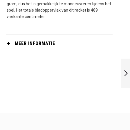
gram, dus het is gemakkelijk te manoeuvreren tijdens het
spel. Het totale bladoppervlak van dit racket is 489
vierkante centimeter.
MEER INFORMATIE
WILSON HAMMER
110
VOLGENDE