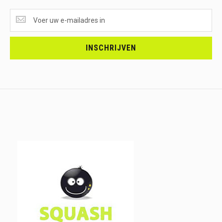
SUPERAANBIEDINGEN
ONTVANGEN?
<br>SCHRIJF
JE
INSCHRIJVEN
IN.....