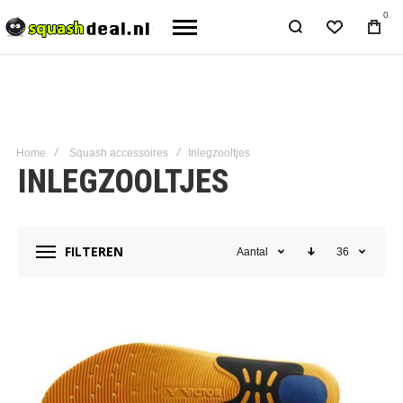
0
Home
Squash accessoires
Inlegzooltjes
INLEGZOOLTJES
FILTEREN
Aantal
36