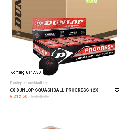
Korting €147,50
Dunlop squashballen
6X DUNLOP SQUASHBALL PROGRESS 12X
€ 212,50
€ 360,00