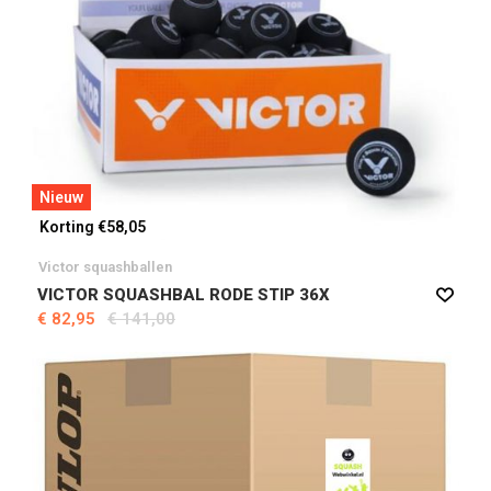
Nieuw
Korting €58,05
Victor squashballen
VICTOR SQUASHBAL RODE STIP 36X
€ 82,95
€ 141,00