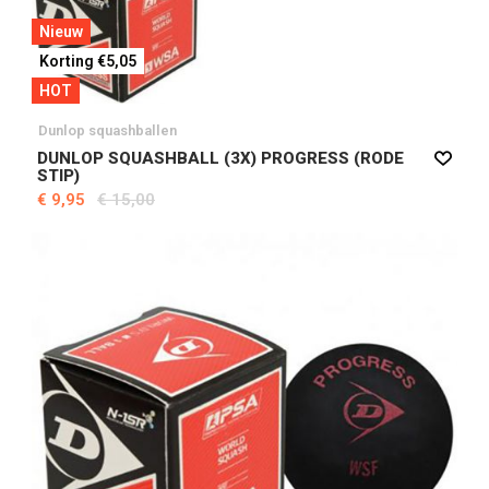
Nieuw
Korting €5,05
HOT
Dunlop squashballen
DUNLOP SQUASHBALL (3X) PROGRESS (RODE
STIP)
€ 9,95
€ 15,00