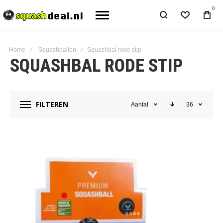
0
Home
Squashballen
Squashbal rode stip
SQUASHBAL RODE STIP
FILTEREN
Aantal
36