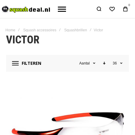
0
Home
Squash accessoires
Squashbrillen
Victor
VICTOR
FILTEREN
Aantal
36