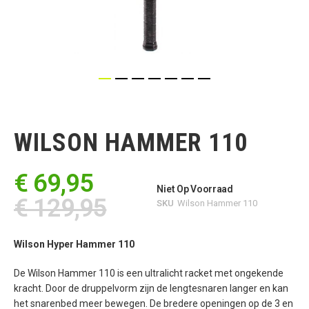
Ga
naar
het
WILSON HAMMER 110
begin
van
de
€ 69,95
afbeeldingen-
Niet Op Voorraad
gallerij
€ 129,95
SKU
Wilson Hammer 110
Wilson Hyper Hammer 110
De Wilson Hammer 110 is een ultralicht racket met ongekende
kracht. Door de druppelvorm zijn de lengtesnaren langer en kan
het snarenbed meer bewegen. De bredere openingen op de 3 en