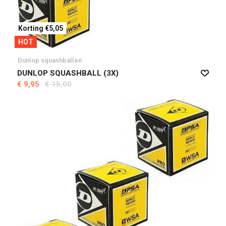
Korting €5,05
HOT
Dunlop squashballen
DUNLOP SQUASHBALL (3X)
€ 9,95
€ 15,00