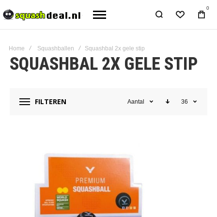
0
Home
Squashballen
Squashbal 2x gele stip
SQUASHBAL 2X GELE STIP
FILTEREN
Aantal
36