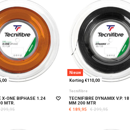
Nieuw
5,00
Korting €110,00
Tecnifibre
 X-ONE BIPHASE 1.24
TECNIFIBRE DYNAMIX V.P. 18
0 MTR.
MM 200 MTR
 299,95
€ 189,95
€ 299,95