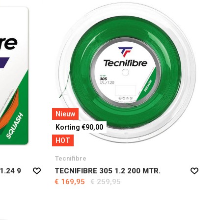
Nieuw
Korting €90,00
HOT
Tecnifibre
1.24 9
TECNIFIBRE 305 1.2 200 MTR.
€ 169,95
€ 259,95