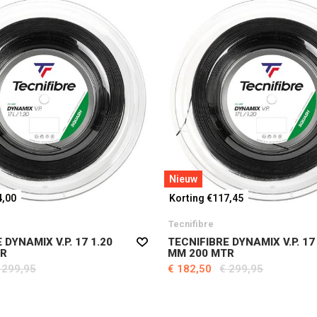
Nieuw
4,00
Korting €117,45
Tecnifibre
 DYNAMIX V.P. 17 1.20
TECNIFIBRE DYNAMIX V.P. 17
TR
MM 200 MTR
 299,95
€ 182,50
€ 299,95