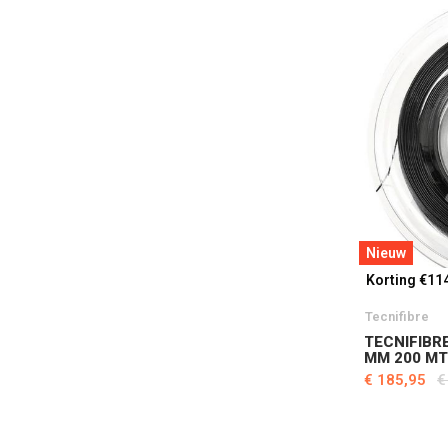
Nieuw
Korting €11
Tecnifibre
TECNIFIBRE
MM 200 M
€ 185,95
€