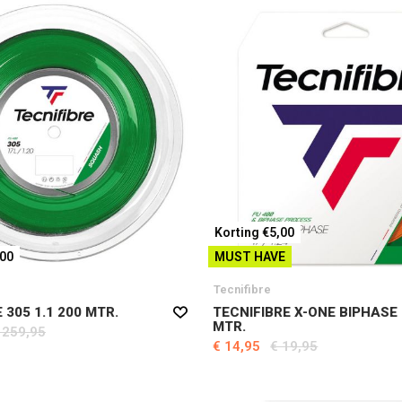
Korting €5,00
,00
MUST HAVE
Tecnifibre
 305 1.1 200 MTR.
TECNIFIBRE X-ONE BIPHASE 
MTR.
 259,95
€ 14,95
€ 19,95