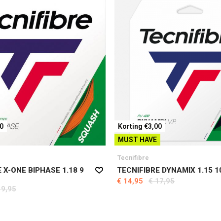
00
Korting €3,00
MUST HAVE
Tecnifibre
 X-ONE BIPHASE 1.18 9
TECNIFIBRE DYNAMIX 1.15 
€ 14,95
€ 17,95
19,95