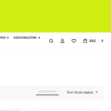
SEN
SQUASHKLEDING
BAG
0
ACCOUNT
15
producten
Toon
36
per pagina