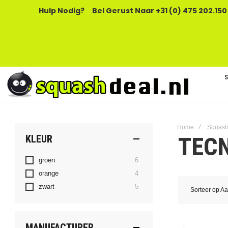
Hulp Nodig?
Bel Gerust Naar +31 (0) 475 202.150
Home
Squash
TECN
KLEUR
producten
groen
6
producten
orange
4
producten
zwart
5
Sorteer op
Aa
MANUFACTURER