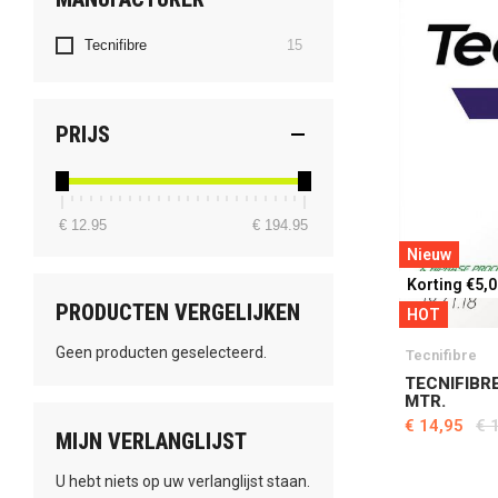
producten
Tecnifibre
15
PRIJS
€ 12.95
€ 194.95
Nieuw
Korting €5,
PRODUCTEN VERGELIJKEN
HOT
Geen producten geselecteerd.
Tecnifibre
TECNIFIBRE
MTR.
€ 14,95
€ 
MIJN VERLANGLIJST
U hebt niets op uw verlanglijst staan.