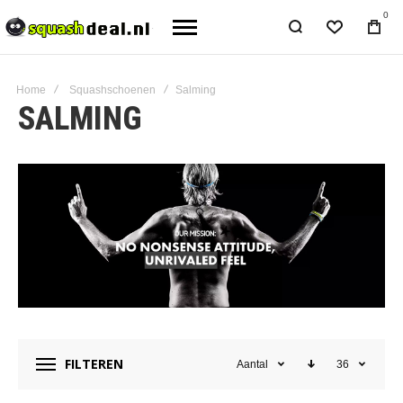
0
Home
Squashschoenen
Salming
SALMING
FILTEREN
Aantal
36