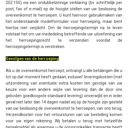
202.150) via een ondubbelzinnige verklaring (bv. schriftelijk per
post, fax of e-mail) op de hoogte stellen van uw beslissing de
overeenkomst te herroepen. U kunt hiervoor gebruikmaken van
het onderstaande modelformulier voor herroeping, maar bent
hiertoe niet verplicht. Om de herroepingstermijn na te leven
volstaat het om uw mededeling betreffende uw uitoefening van
het herroepingsrecht te verzenden voordat de
herroepingstermijn is verstreken.
Gevolgen van de herroeping
Als u de overeenkomst herroept, ontvangt u alle betalingen die u
tot op dat moment heeft gedaan, inclusief leveringskosten (met
uitzondering van eventuele extra kosten ten gevolge van uw
keuze voor een andere wijze van levering dan de door ons
geboden goedkoopste standaard levering) onverwijld en in ieder
geval niet later dan 14 dagen nadat wij op de hoogte zijn gesteld
van uw beslissing de overeenkomst te herroepen, van ons terug.
Verzendkosten voor het retoursturen van uw bestelling komen
voor uw eigen rekening. Wij betalen u terug met hetzelfde
betaalmiddel als waarmee u de oorspronkelijke transactie heeft