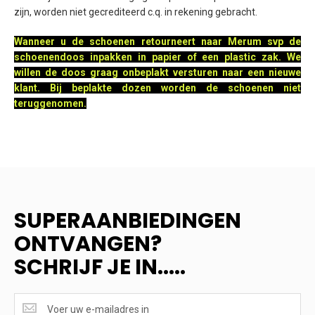
zijn, worden niet gecrediteerd c.q. in rekening gebracht.
Wanneer u de schoenen retourneert naar Merum svp de
schoenendoos inpakken in papier of een plastic zak. We
willen de doos graag onbeplakt versturen naar een nieuwe
klant. Bij beplakte dozen worden de schoenen niet
teruggenomen.
SUPERAANBIEDINGEN
ONTVANGEN?
SCHRIJF JE IN.....
SUPERAANBIEDINGEN
ONTVANGEN?