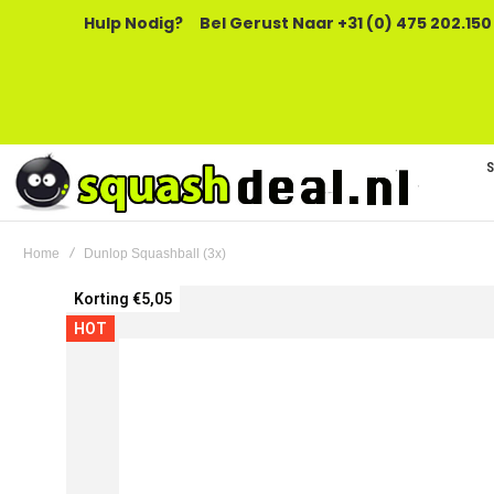
Hulp Nodig?
Bel Gerust Naar +31 (0) 475 202.150
Home
Dunlop Squashball (3x)
Ga
Korting €5,05
naar
HOT
het
einde
van
de
afbeeldingen-
gallerij