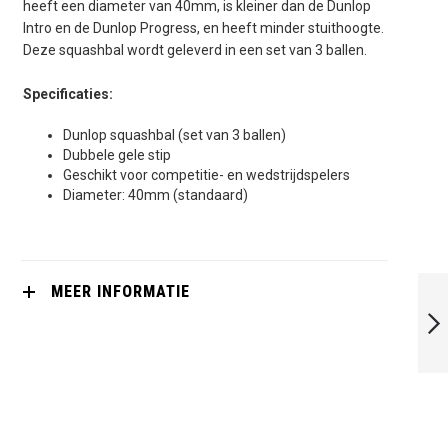
heeft een diameter van 40mm, is kleiner dan de Dunlop
Intro en de Dunlop Progress, en heeft minder stuithoogte.
Deze squashbal wordt geleverd in een set van 3 ballen.
Specificaties:
Dunlop squashbal (set van 3 ballen)
Dubbele gele stip
Geschikt voor competitie- en wedstrijdspelers
Diameter: 40mm (standaard)
DUNLOP
MEER INFORMATIE
SQUASHBALL (6X)
PRO (DUBBELE
GELE STIP)
VOLGENDE