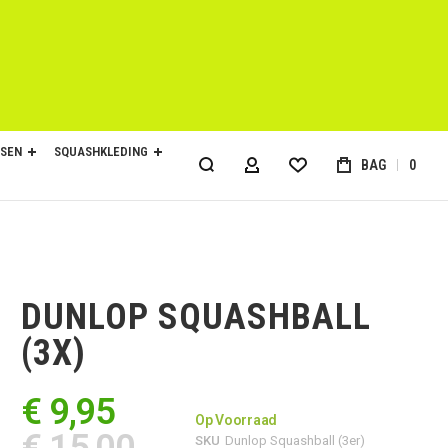
SEN
SQUASHKLEDING
BAG
0
ACCOUNT
DUNLOP SQUASHBALL
(3X)
€ 9,95
Op Voorraad
€ 15,00
SKU
Dunlop Squashball (3er)