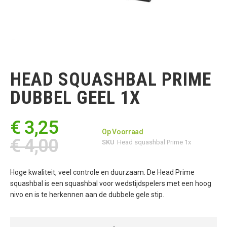
Ga
naar
het
HEAD SQUASHBAL PRIME
begin
van
DUBBEL GEEL 1X
de
afbeeldingen-
gallerij
€ 3,25
Op Voorraad
€ 4,00
SKU
Head squashbal Prime 1x
Hoge kwaliteit, veel controle en duurzaam. De Head Prime
squashbal is een squashbal voor wedstijdspelers met een hoog
nivo en is te herkennen aan de dubbele gele stip.