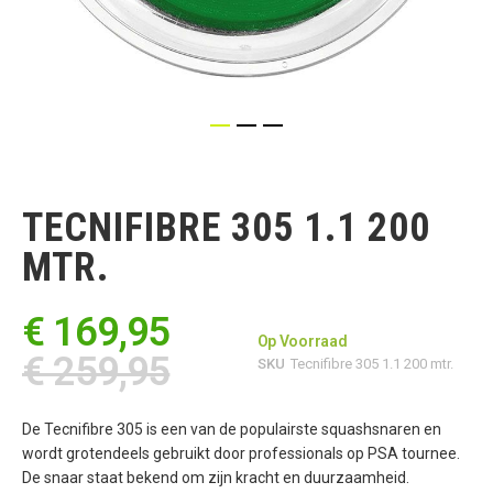
Ga
naar
het
TECNIFIBRE 305 1.1 200
begin
van
MTR.
de
afbeeldingen-
gallerij
€ 169,95
Op Voorraad
€ 259,95
SKU
Tecnifibre 305 1.1 200 mtr.
De Tecnifibre 305 is een van de populairste squashsnaren en
wordt grotendeels gebruikt door professionals op PSA tournee.
De snaar staat bekend om zijn kracht en duurzaamheid.