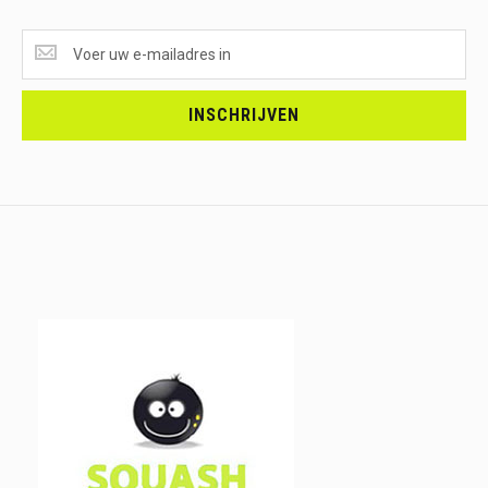
SUPERAANBIEDINGEN
ONTVANGEN?
<br>SCHRIJF
JE
INSCHRIJVEN
IN.....