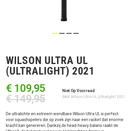
Ga
naar
het
WILSON ULTRA UL
begin
van
(ULTRALIGHT) 2021
de
afbeeldingen-
gallerij
€ 109,95
Niet Op Voorraad
€ 149,95
SKU
Wilson Ultra UL (Ultralight) 2021
De ultralichte en extreem wendbare Wilson Ultra UL is perfect
voor squashspelers die op zoek zijn naar een racket dat enorme
kracht kan genereren. Dankzij de head-heavy balans raakt de