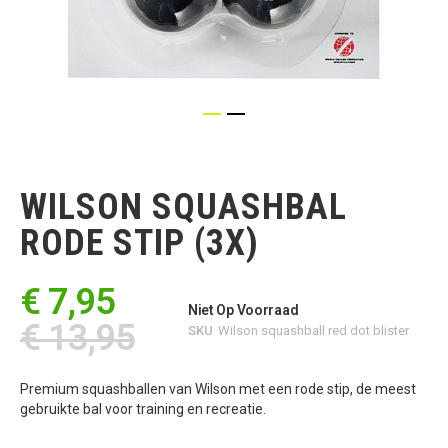
Ga
naar
het
WILSON SQUASHBAL
begin
van
RODE STIP (3X)
de
afbeeldingen-
gallerij
€ 7,95
Niet Op Voorraad
€ 13,95
SKU
Wilson squashball red dot blister
Premium squashballen van Wilson met een rode stip, de meest
gebruikte bal voor training en recreatie.