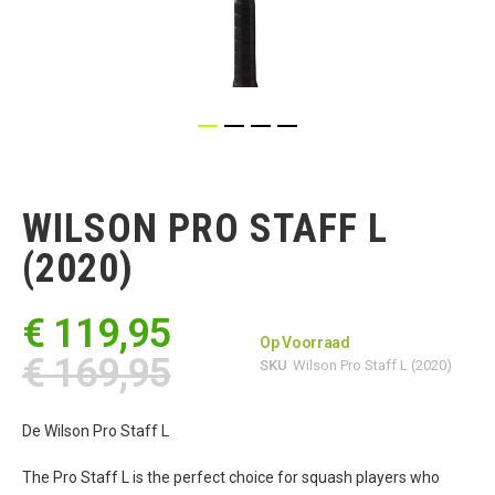
Ga
naar
het
WILSON PRO STAFF L
begin
van
(2020)
de
afbeeldingen-
gallerij
€ 119,95
Op Voorraad
€ 169,95
SKU
Wilson Pro Staff L (2020)
De Wilson Pro Staff L
The Pro Staff L is the perfect choice for squash players who