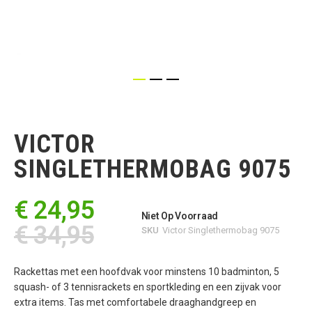
Ga
naar
het
VICTOR
begin
van
SINGLETHERMOBAG 9075
de
afbeeldingen-
gallerij
€ 24,95
Niet Op Voorraad
€ 34,95
SKU
Victor Singlethermobag 9075
Rackettas met een hoofdvak voor minstens 10 badminton, 5
squash- of 3 tennisrackets en sportkleding en een zijvak voor
extra items. Tas met comfortabele draaghandgreep en