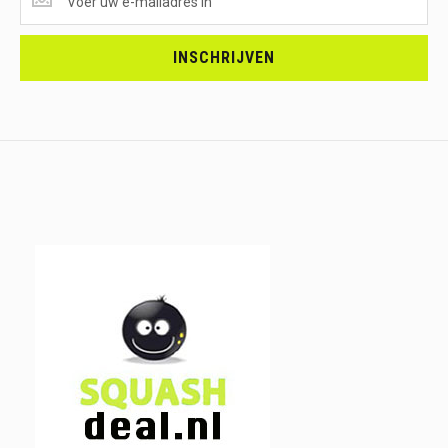
ONTVANGEN?
<br>SCHRIJF
JE
INSCHRIJVEN
IN.....