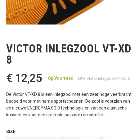
Ga
naar
het
VICTOR INLEGZOOL VT-XD
begin
van
8
de
afbeeldingen-
gallerij
€ 12,25
Op Voorraad
SKU
Victor inlegzool VT-XD 8
De Victor VT-XD 8 is een inlegzool met een zeer hoge veerkracht
bedoeld voor met name sportschoenen. De zool is voorzien van
de nieuwe ENERGYMAX 3.0 technologie en van een elastische
kussentjes voor een optimale pasvorm en comfort.
SIZE