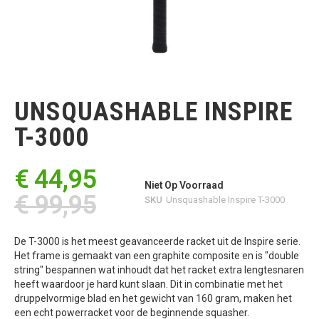
Ga
naar
het
UNSQUASHABLE INSPIRE
begin
van
T-3000
de
afbeeldingen-
gallerij
€ 44,95
Niet Op Voorraad
€ 99,95
SKU
Unsquashable Inspire T-3000
De T-3000 is het meest geavanceerde racket uit de Inspire serie.
Het frame is gemaakt van een graphite composite en is "double
string" bespannen wat inhoudt dat het racket extra lengtesnaren
heeft waardoor je hard kunt slaan. Dit in combinatie met het
druppelvormige blad en het gewicht van 160 gram, maken het
een echt powerracket voor de beginnende squasher.