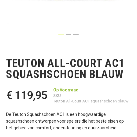
Ga
naar
het
TEUTON ALL-COURT AC1
begin
van
SQUASHSCHOEN BLAUW
de
afbeeldingen-
gallerij
Op Voorraad
€ 119,95
SKU
Teuton All-Court AC1 squashschoen blauw
De Teuton Squashschoen AC1 is een hoogwaardige
squashschoen ontworpen voor spelers die het beste eisen op
het gebied van comfort, ondersteuning en duurzaamheid.