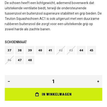
De schoen heeft een lichtgewicht, ademend bovenwerk dat
uitstekende ventilatie biedt, terwijl de ondersteunende
tussenzool en buitenzool superieure stabiliteit en grip bieden. De
Teuton Squashschoen AC1 is ook uitgerust met een duurzame
rubberen buitenzool die zorgt voor een uitstekende grip op
zowel harde als zachte banen.
SCHOENMAAT
37
38
39
40
41
42
43
44
45
46
47
48
IN WINKELWAGEN