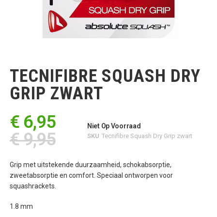
Ga
naar
het
TECNIFIBRE SQUASH DRY
begin
van
GRIP ZWART
de
afbeeldingen-
gallerij
€ 6,95
Niet Op Voorraad
€ 9,95
SKU
Tecnifibre Squash Dry Grip zwart
Grip met uitstekende duurzaamheid, schokabsorptie,
zweetabsorptie en comfort. Speciaal ontworpen voor
squashrackets.
1.8 mm