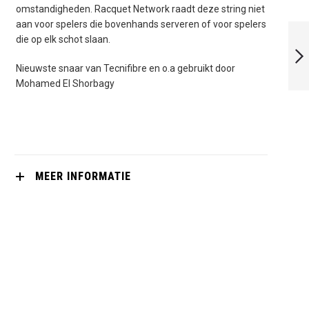
omstandigheden. Racquet Network raadt deze string niet
aan voor spelers die bovenhands serveren of voor spelers
TECNIFIBRE
DYNAMIX V.P. 17
die op elk schot slaan.
1.20 MM 200 MTR
Nieuwste snaar van Tecnifibre en o.a gebruikt door
Mohamed El Shorbagy
VOLGENDE
MEER INFORMATIE