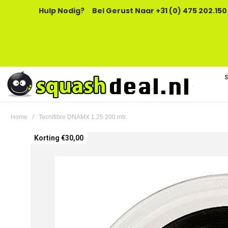
Hulp Nodig?
Bel Gerust Naar +31 (0) 475 202.150
Home
Tecnifibre DNAMX 1.25 200 mtr.
Ga
Korting €30,00
naar
het
einde
van
de
afbeeldingen-
gallerij