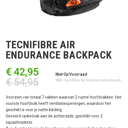
Ga
naar
het
TECNIFIBRE AIR
begin
van
ENDURANCE BACKPACK
de
afbeeldingen-
gallerij
€ 42,95
Niet Op Voorraad
€ 54,95
SKU
Tecnifibre Air Endurance Backpack
Voorzien van totaal 7 vakken waarvan 2 ruime hoofdvakken. Het
voorste hoofdvak heeft ventilatieopeningen, waardoor het
geschikt is voor je natte kleding.
Gevoerd racketvak aan de achterzijde, geschikt voor 2
squashrackets.