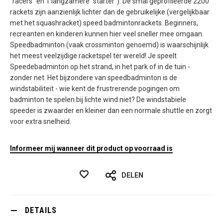
"racers" en 1 langzamere "starter"). De smal geprofileerde 2200
rackets zijn aanzienlijk lichter dan de gebruikelijke (vergelijkbaar
met het squashracket) speed badmintonrackets. Beginners,
recreanten en kinderen kunnen hier veel sneller mee omgaan.
Speedbadminton (vaak crossminton genoemd) is waarschijnlijk
het meest veelzijdige racketspel ter wereld! Je speelt
Speedebadminton op het strand, in het park of in de tuin -
zonder net. Het bijzondere van speedbadminton is de
windstabiliteit - wie kent de frustrerende pogingen om
badminton te spelen bij lichte wind niet? De windstabiele
speeder is zwaarder en kleiner dan een normale shuttle en zorgt
voor extra snelheid.
Informeer mij wanneer dit product op voorraad is
DELEN
DETAILS