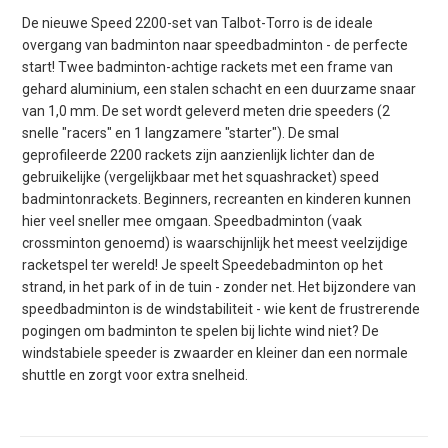
De nieuwe Speed 2200-set van Talbot-Torro is de ideale
overgang van badminton naar speedbadminton - de perfecte
start! Twee badminton-achtige rackets met een frame van
gehard aluminium, een stalen schacht en een duurzame snaar
van 1,0 mm. De set wordt geleverd meten drie speeders (2
snelle "racers" en 1 langzamere "starter"). De smal
geprofileerde 2200 rackets zijn aanzienlijk lichter dan de
gebruikelijke (vergelijkbaar met het squashracket) speed
badmintonrackets. Beginners, recreanten en kinderen kunnen
hier veel sneller mee omgaan. Speedbadminton (vaak
crossminton genoemd) is waarschijnlijk het meest veelzijdige
racketspel ter wereld! Je speelt Speedebadminton op het
strand, in het park of in de tuin - zonder net. Het bijzondere van
speedbadminton is de windstabiliteit - wie kent de frustrerende
pogingen om badminton te spelen bij lichte wind niet? De
windstabiele speeder is zwaarder en kleiner dan een normale
shuttle en zorgt voor extra snelheid.