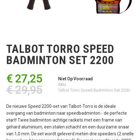
Ga
naar
het
TALBOT TORRO SPEED
begin
van
BADMINTON SET 2200
de
afbeeldingen-
gallerij
€ 27,25
Niet Op Voorraad
SKU
€ 29,95
Talbot Torro Speed Badminton Set 2200
De nieuwe Speed 2200-set van Talbot-Torro is de ideale
overgang van badminton naar speedbadminton - de perfecte
start! Twee badminton-achtige rackets met een frame van
gehard aluminium, een stalen schacht en een duurzame snaar
van 1,0 mm. De set wordt geleverd meten drie speeders (2 snelle