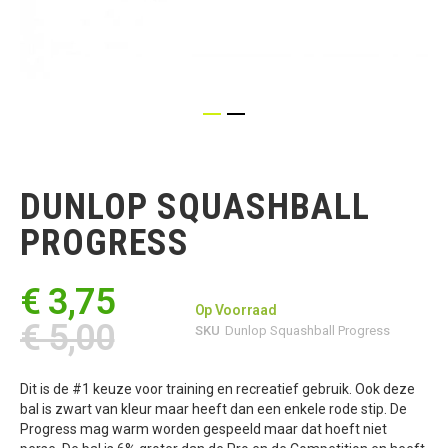
Ga
naar
het
DUNLOP SQUASHBALL
begin
van
PROGRESS
de
afbeeldingen-
gallerij
€ 3,75
Op Voorraad
€ 5,00
SKU
Dunlop Squashball Progress
Dit is de #1 keuze voor training en recreatief gebruik. Ook deze
bal is zwart van kleur maar heeft dan een enkele rode stip. De
Progress mag warm worden gespeeld maar dat hoeft niet