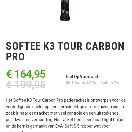
Ga
naar
het
SOFTEE K3 TOUR CARBON
begin
van
PRO
de
afbeeldingen-
gallerij
€ 164,95
Niet Op Voorraad
€ 199,95
SKU
Softee K3 Tour Carbon Pro
Het Softee K3 Tour Carbon Pro padelracket is ontworpen voor de
verdedigende speler op een gemiddeld-gevorderd niveau die op
zoek is naar een racket met veel controle en een uitstekende
prijs-kwaliteit verhouding. Het racket heeft een head-light balans
en de kern is gemaakt van EVA-Soft S.5 rubber wat voor