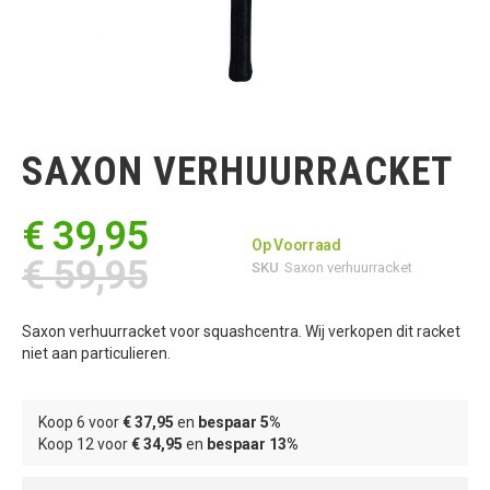
Ga
naar
het
SAXON VERHUURRACKET
begin
van
de
€ 39,95
afbeeldingen-
Op Voorraad
gallerij
€ 59,95
SKU
Saxon verhuurracket
Saxon verhuurracket voor squashcentra. Wij verkopen dit racket
niet aan particulieren.
Koop 6 voor
€ 37,95
en
bespaar
5
%
Koop 12 voor
€ 34,95
en
bespaar
13
%