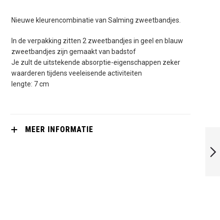
Nieuwe kleurencombinatie van Salming zweetbandjes.
In de verpakking zitten 2 zweetbandjes in geel en blauw
zweetbandjes zijn gemaakt van badstof
Je zult de uitstekende absorptie-eigenschappen zeker
waarderen tijdens veeleisende activiteiten
lengte: 7 cm
MEER INFORMATIE
SALMING
ZWEETBANDJE 7
CM ZWART GEEL
(2X)
VOLGENDE