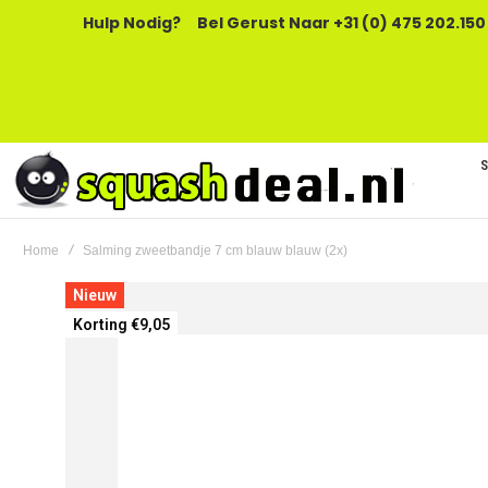
Hulp Nodig?
Bel Gerust Naar +31 (0) 475 202.150
Home
Salming zweetbandje 7 cm blauw blauw (2x)
Ga
Nieuw
naar
Korting €9,05
het
einde
van
de
afbeeldingen-
gallerij