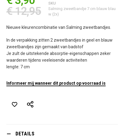
€ 3,90
SKU
€ 12,95
Salming zweetbandje 7 cm blauw blau
w (2x)
Nieuwe kleurencombinatie van Salming zweetbandjes.
In de verpakking zitten 2 zweetbandjes in geel en blauw
zweetbandjes zijn gemaakt van badstof
Je zult de uitstekende absorptie-eigenschappen zeker
waarderen tijdens veeleisende activiteiten
lengte: 7 cm
Informeer mij wanneer dit product op voorraad is
DETAILS