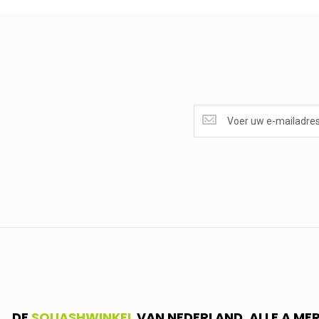
SUPERAANBIEDINGEN
ONTVANGEN?
<br>SCHRIJF
JE
IN.....
DE
SQUASHWINKEL
VAN NEDERLAND. ALLE A ME