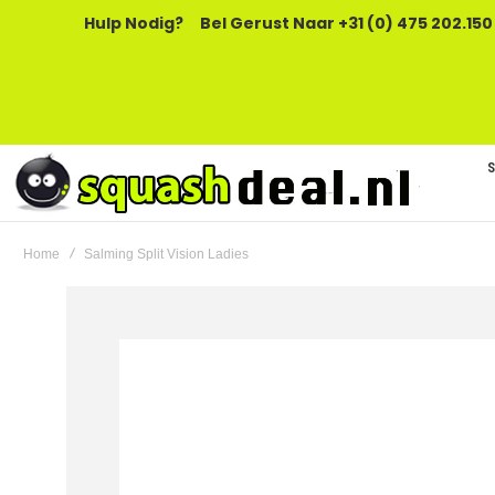
Hulp Nodig?
Bel Gerust Naar +31 (0) 475 202.150
Home
Salming Split Vision Ladies
Ga
naar
het
einde
van
de
afbeeldingen-
gallerij