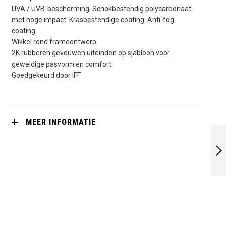
UVA / UVB-bescherming. Schokbestendig polycarbonaat
met hoge impact. Krasbestendige coating. Anti-fog
coating
Wikkel rond frameontwerp
2K rubberen gevouwen uiteinden op sjabloon voor
geweldige pasvorm en comfort
Goedgekeurd door IFF
MEER INFORMATIE
TECNIFIBRE
ABSOLUTE
SQUASHBRIL
BLAUW-ROOD
VOLGENDE