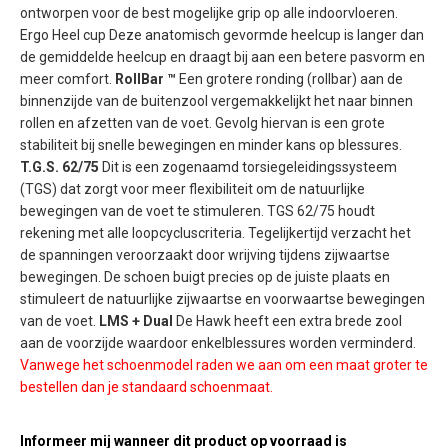
ontworpen voor de best mogelijke grip op alle indoorvloeren.
Ergo Heel cup Deze anatomisch gevormde heelcup is langer dan
de gemiddelde heelcup en draagt bij aan een betere pasvorm en
meer comfort.
RollBar ™
Een grotere ronding (rollbar) aan de
binnenzijde van de buitenzool vergemakkelijkt het naar binnen
rollen en afzetten van de voet. Gevolg hiervan is een grote
stabiliteit bij snelle bewegingen en minder kans op blessures.
T.G.S. 62/75
Dit is een zogenaamd torsiegeleidingssysteem
(TGS) dat zorgt voor meer flexibiliteit om de natuurlijke
bewegingen van de voet te stimuleren. TGS 62/75 houdt
rekening met alle loopcycluscriteria. Tegelijkertijd verzacht het
de spanningen veroorzaakt door wrijving tijdens zijwaartse
bewegingen. De schoen buigt precies op de juiste plaats en
stimuleert de natuurlijke zijwaartse en voorwaartse bewegingen
van de voet.
LMS + Dual
De Hawk heeft een extra brede zool
aan de voorzijde waardoor enkelblessures worden verminderd.
Vanwege het schoenmodel raden we aan om een maat groter te
bestellen dan je standaard schoenmaat.
Informeer mij wanneer dit product op voorraad is