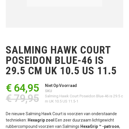
Ga
naar
het
SALMING HAWK COURT
begin
van
POSEIDON BLUE-46 IS
de
afbeeldingen-
29.5 CM UK 10.5 US 11.5
gallerij
€ 64,95
Niet Op Voorraad
SKU
€ 79,95
Salming Hawk Court Poseidon Blue-46 is 29.5 c
m UK 10.5 US 11.5-1
De nieuwe Salming Hawk Court is voorzien van onderstaande
technieken:
Hexagrip zool
Een zeer duurzaam lichtgewicht
rubbercompound voorzien van Salmings
HexaGrip ™ -patroon
,