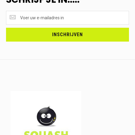
SUPERAANBIEDINGEN
ONTVANGEN?
<br>SCHRIJF
JE
INSCHRIJVEN
IN.....