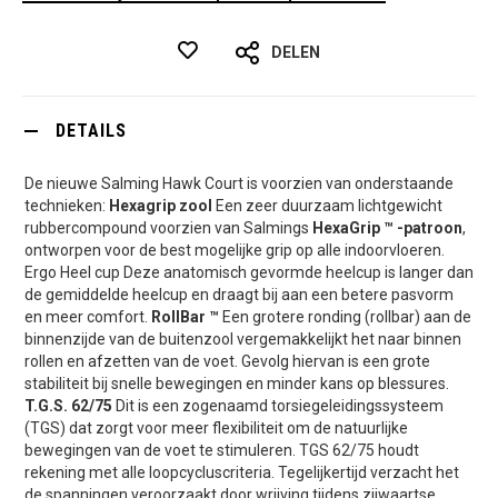
DELEN
DETAILS
De nieuwe Salming Hawk Court is voorzien van onderstaande
technieken:
Hexagrip zool
Een zeer duurzaam lichtgewicht
rubbercompound voorzien van Salmings
HexaGrip ™ -patroon
,
ontworpen voor de best mogelijke grip op alle indoorvloeren.
Ergo Heel cup Deze anatomisch gevormde heelcup is langer dan
de gemiddelde heelcup en draagt bij aan een betere pasvorm
en meer comfort.
RollBar ™
Een grotere ronding (rollbar) aan de
binnenzijde van de buitenzool vergemakkelijkt het naar binnen
rollen en afzetten van de voet. Gevolg hiervan is een grote
stabiliteit bij snelle bewegingen en minder kans op blessures.
T.G.S. 62/75
Dit is een zogenaamd torsiegeleidingssysteem
(TGS) dat zorgt voor meer flexibiliteit om de natuurlijke
bewegingen van de voet te stimuleren. TGS 62/75 houdt
rekening met alle loopcycluscriteria. Tegelijkertijd verzacht het
de spanningen veroorzaakt door wrijving tijdens zijwaartse