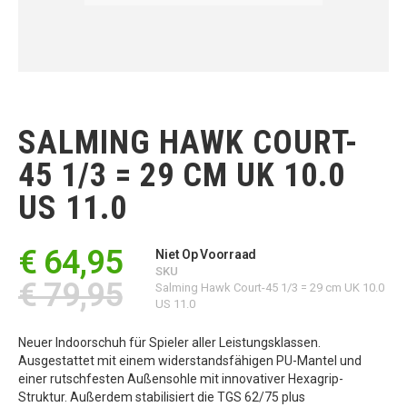
Ga
naar
het
SALMING HAWK COURT-
begin
van
45 1/3 = 29 CM UK 10.0
de
afbeeldingen-
US 11.0
gallerij
€ 64,95
Niet Op Voorraad
SKU
€ 79,95
Salming Hawk Court-45 1/3 = 29 cm UK 10.0
US 11.0
Neuer Indoorschuh für Spieler aller Leistungsklassen.
Ausgestattet mit einem widerstandsfähigen PU-Mantel und
einer rutschfesten Außensohle mit innovativer Hexagrip-
Struktur. Außerdem stabilisiert die TGS 62/75 plus