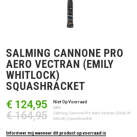
Ga
naar
het
SALMING CANNONE PRO
begin
van
AERO VECTRAN (EMILY
de
afbeeldingen-
WHITLOCK)
gallerij
SQUASHRACKET
€ 124,95
Niet Op Voorraad
SKU
€ 164,95
Salming Cannone Pro Aero Vectran (Emily W
hitlock) Squashracket
Informeer mij wanneer dit product op voorraad is