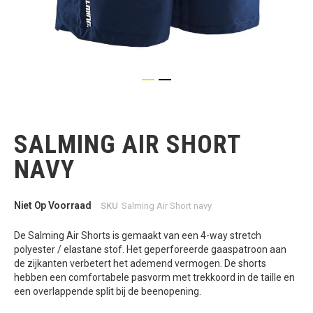
Ga
naar
het
SALMING AIR SHORT
begin
van
NAVY
de
afbeeldingen-
gallerij
Niet Op Voorraad
SKU
Salming Air Short navy
De Salming Air Shorts is gemaakt van een 4-way stretch
polyester / elastane stof. Het geperforeerde gaaspatroon aan
de zijkanten verbetert het ademend vermogen. De shorts
hebben een comfortabele pasvorm met trekkoord in de taille en
een overlappende split bij de beenopening.