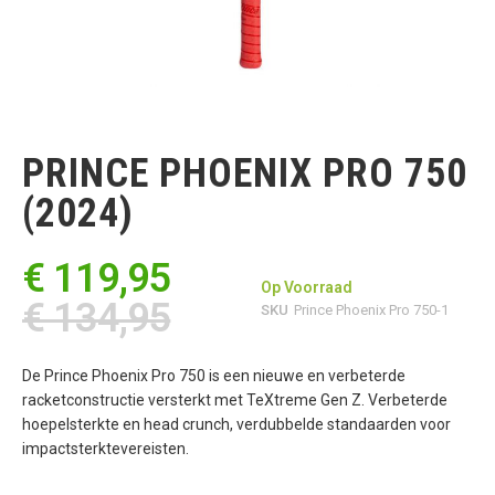
Ga
naar
het
PRINCE PHOENIX PRO 750
begin
van
(2024)
de
afbeeldingen-
gallerij
€ 119,95
Op Voorraad
€ 134,95
SKU
Prince Phoenix Pro 750-1
De Prince Phoenix Pro 750 is een nieuwe en verbeterde
racketconstructie versterkt met TeXtreme Gen Z. Verbeterde
hoepelsterkte en head crunch, verdubbelde standaarden voor
impactsterktevereisten.