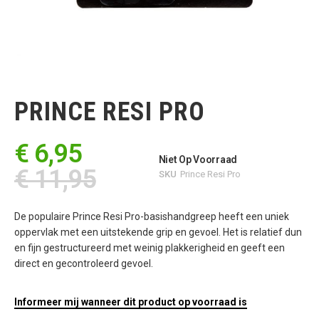
Ga
naar
het
PRINCE RESI PRO
begin
van
de
€ 6,95
afbeeldingen-
Niet Op Voorraad
gallerij
€ 11,95
SKU
Prince Resi Pro
De populaire Prince Resi Pro-basishandgreep heeft een uniek
oppervlak met een uitstekende grip en gevoel. Het is relatief dun
en fijn gestructureerd met weinig plakkerigheid en geeft een
direct en gecontroleerd gevoel.
Informeer mij wanneer dit product op voorraad is