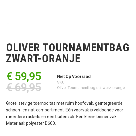
Ga
naar
het
OLIVER TOURNAMENTBAG
begin
van
ZWART-ORANJE
de
afbeeldingen-
gallerij
€ 59,95
Niet Op Voorraad
SKU
€ 69,95
Oliver Tournamentbag schwarz-orange
Grote, stevige toernooitas met ruim hoofdvak, geïntegreerde
schoen- en nat-compartiment. Eén voorvak is voldoende voor
meerdere rackets en één buitenzak. Een kleine binnenzak.
Materiaal: polyester D600.