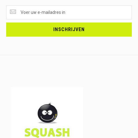
SUPERAANBIEDINGEN
ONTVANGEN?
<br>SCHRIJF
JE
INSCHRIJVEN
IN.....