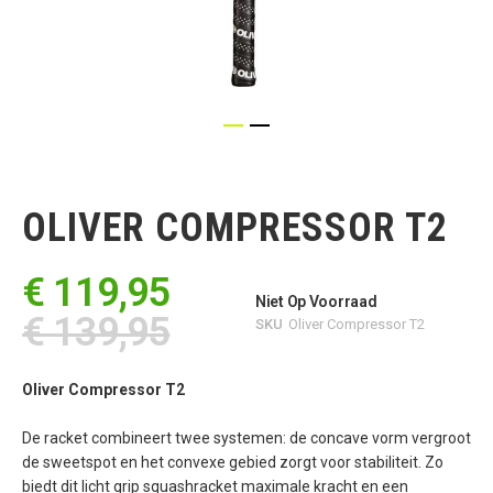
Ga
naar
het
OLIVER COMPRESSOR T2
begin
van
de
€ 119,95
afbeeldingen-
Niet Op Voorraad
gallerij
€ 139,95
SKU
Oliver Compressor T2
Oliver Compressor T2
De racket combineert twee systemen: de concave vorm vergroot
de sweetspot en het convexe gebied zorgt voor stabiliteit. Zo
biedt dit licht grip squashracket maximale kracht en een