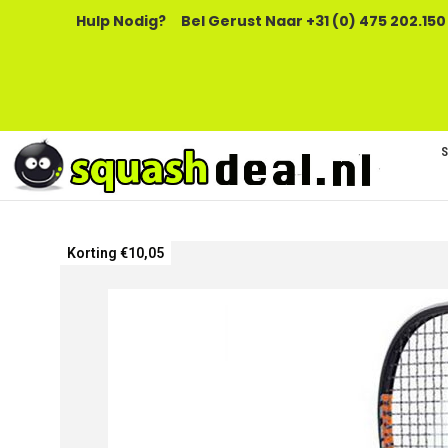
Hulp Nodig?
Bel Gerust Naar +31 (0) 475 202.150
Ga
Korting €10,05
naar
het
einde
van
de
afbeeldingen-
gallerij