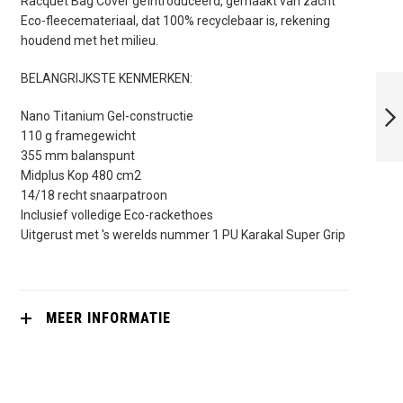
Racquet Bag Cover geïntroduceerd, gemaakt van zacht
Eco-fleecemateriaal, dat 100% recyclebaar is, rekening
houdend met het milieu.
BELANGRIJKSTE KENMERKEN:
KARAKAL SN-90FF
2.1
Nano Titanium Gel-constructie
110 g framegewicht
355 mm balanspunt
VOLGENDE
Midplus Kop 480 cm2
14/18 recht snaarpatroon
Inclusief volledige Eco-rackethoes
Uitgerust met 's werelds nummer 1 PU Karakal Super Grip
MEER INFORMATIE