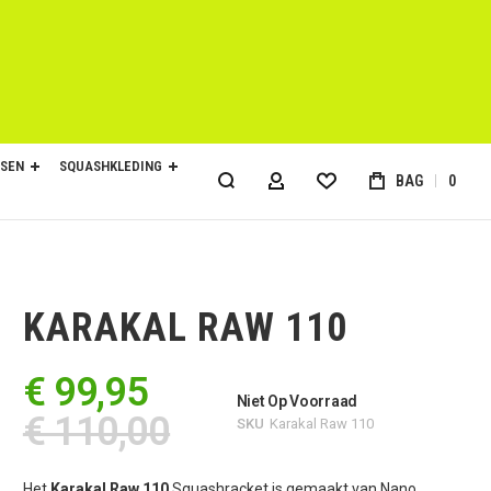
SEN
SQUASHKLEDING
BAG
0
ACCOUNT
KARAKAL RAW 110
€ 99,95
Niet Op Voorraad
€ 110,00
SKU
Karakal Raw 110
Het
Karakal Raw 110
Squashracket is gemaakt van Nano