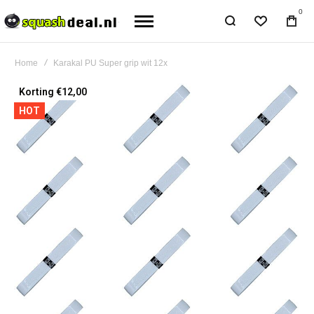
0
Home
Karakal PU Super grip wit 12x
Ga
Korting €12,00
naar
HOT
het
einde
van
de
afbeeldingen-
gallerij