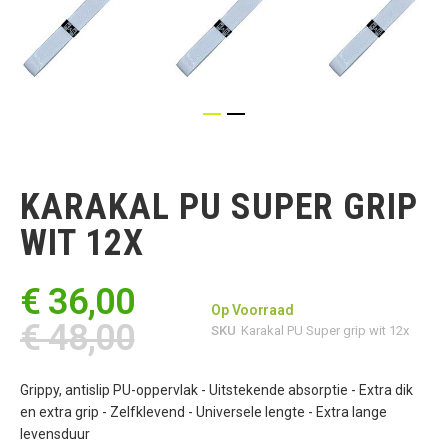
Ga
naar
het
KARAKAL PU SUPER GRIP
begin
van
WIT 12X
de
afbeeldingen-
gallerij
€ 36,00
Op Voorraad
€ 48,00
SKU
Karakal PU Super grip wit 12x
Grippy, antislip PU-oppervlak - Uitstekende absorptie - Extra dik
en extra grip - Zelfklevend - Universele lengte - Extra lange
levensduur