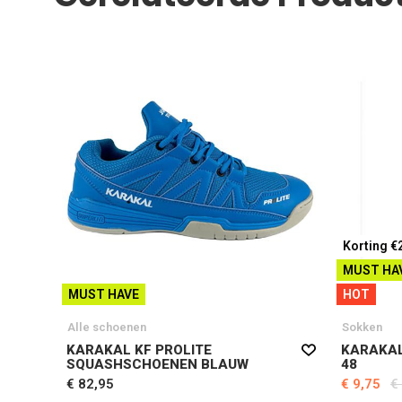
Korting €
MUST HA
MUST HAVE
HOT
Alle schoenen
Sokken
KARAKAL KF PROLITE
KARAKAL
SQUASHSCHOENEN BLAUW
48
€ 82,95
€ 9,75
€