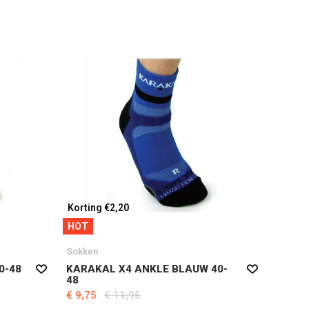
Korting €2,20
Kortin
HOT
HOT
Sokken
Karaka
0-48
KARAKAL X4 ANKLE BLAUW 40-
KARAK
48
40-48
€ 9,75
€ 11,95
€ 9,75