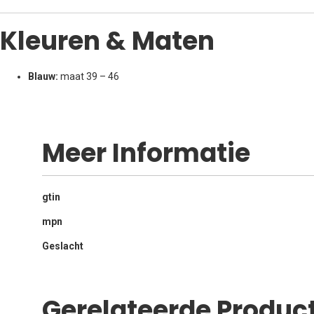
Kleuren & Maten
Blauw:
maat 39 – 46
Meer Informatie
Meer
gtin
informatie
mpn
Geslacht
Gerelateerde Produc