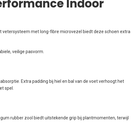
erformance Indoor
kt vetersysteem met long-fibre microvezel biedt deze schoen extra
biele, veilige pasvorm.
bsorptie. Extra padding bij hiel en bal van de voet verhoogt het
t spel.
gum rubber zool biedt uitstekende grip bij plantmomenten, terwijl