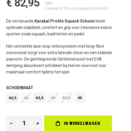
€ 82,95
SKU
Karakal KF ProLite squashschühe Rot
De vernieuwde
Karakal Prolite Squash Schoen
biedt
optimale stabiliteit, comfort en grip voor intensieve indoor
sporten zoals squash, badminton en padel.
Het versterkte lace-loop vetersysteem met long-fibre
microvezel zorgt voor extra laterale steun en een stabiele
pasvorm. De geïntegreerde Gel binnenzool met EVA
demping absorbeert schokken bij hiel en voorvoet voor
maximaal comfort tijdens het spel
SCHOENMAAT
42,5
43
43,5
44
44,5
45
IN WINKELWAGEN