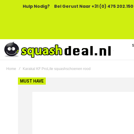
Hulp Nodig?
Bel Gerust Naar +31 (0) 475 202.150
Home
Karakal KF ProLite squashschoenen rood
Ga
MUST HAVE
naar
het
einde
van
de
afbeeldingen-
gallerij