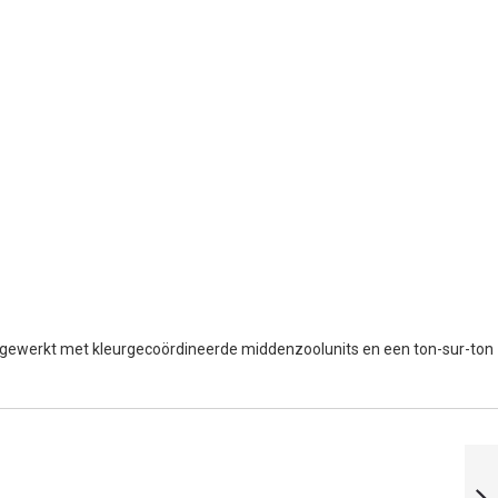
gewerkt met kleurgecoördineerde middenzoolunits en een ton-sur-ton
KARAKAL KF
PROLITE
SQUASHSCHOENEN