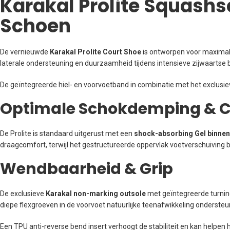
Karakal Prolite Squash
Schoen
De vernieuwde
Karakal Prolite Court Shoe
is ontworpen voor maximale
laterale ondersteuning en duurzaamheid tijdens intensieve zijwaartse
De geïntegreerde hiel- en voorvoetband in combinatie met het exclusiev
Optimale Schokdemping & 
De Prolite is standaard uitgerust met een
shock-absorbing Gel binne
draagcomfort, terwijl het gestructureerde oppervlak voetverschuiving b
Wendbaarheid & Grip
De exclusieve
Karakal non-marking outsole
met geïntegreerde turning
diepe flexgroeven in de voorvoet natuurlijke teenafwikkeling ondersteu
Een TPU anti-reverse bend insert verhoogt de stabiliteit en kan helpen