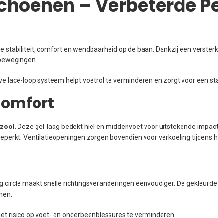
schoenen – Verbeterde P
 stabiliteit, comfort en wendbaarheid op de baan. Dankzij een verster
 bewegingen.
e lace-loop systeem helpt voetrol te verminderen en zorgt voor een sta
Comfort
nzool
. Deze gel-laag bedekt hiel en middenvoet voor uitstekende impacta
eperkt. Ventilatieopeningen zorgen bovendien voor verkoeling tijdens he
 circle maakt snelle richtingsveranderingen eenvoudiger. De gekleurde 
nen.
 het risico op voet- en onderbeenblessures te verminderen.