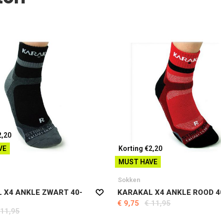
2,20
VE
Korting €2,20
MUST HAVE
Sokken
 X4 ANKLE ZWART 40-
KARAKAL X4 ANKLE ROOD 4
€ 9,75
€ 11,95
 11,95