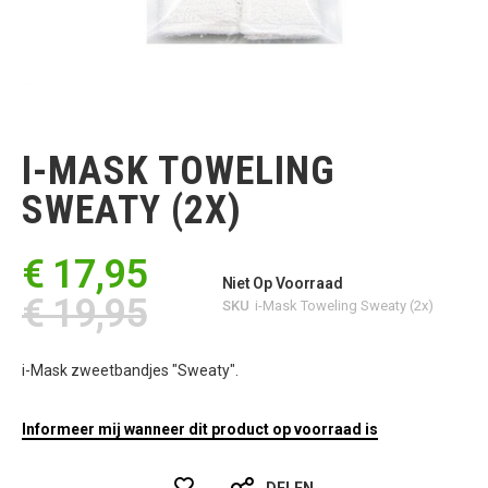
Ga
naar
het
I-MASK TOWELING
begin
van
SWEATY (2X)
de
afbeeldingen-
gallerij
€ 17,95
Niet Op Voorraad
€ 19,95
SKU
i-Mask Toweling Sweaty (2x)
i-Mask zweetbandjes "Sweaty".
Informeer mij wanneer dit product op voorraad is
DELEN