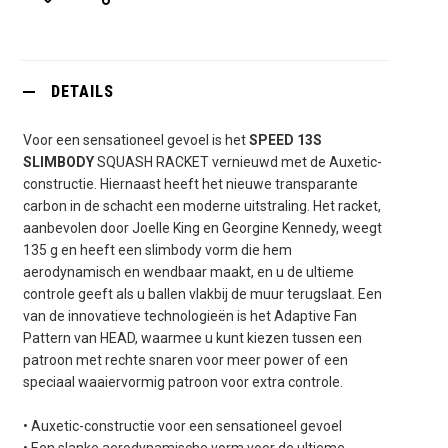
DETAILS
Voor een sensationeel gevoel is het
SPEED 13S
SLIMBODY
SQUASH RACKET vernieuwd met de Auxetic-
constructie. Hiernaast heeft het nieuwe transparante
carbon in de schacht een moderne uitstraling. Het racket,
aanbevolen door Joelle King en Georgine Kennedy, weegt
135 g en heeft een slimbody vorm die hem
aerodynamisch en wendbaar maakt, en u de ultieme
controle geeft als u ballen vlakbij de muur terugslaat. Een
van de innovatieve technologieën is het Adaptive Fan
Pattern van HEAD, waarmee u kunt kiezen tussen een
patroon met rechte snaren voor meer power of een
speciaal waaiervormig patroon voor extra controle.
• Auxetic-constructie voor een sensationeel gevoel
• Een slanke aerodynamische vorm voor de ultieme