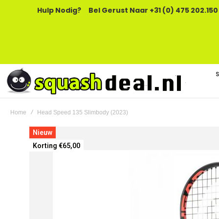
Hulp Nodig?
Bel Gerust Naar +31 (0) 475 202.150
Home
Head Speed 135 Slimbody (2023)
Ga
Nieuw
naar
Korting €65,00
het
einde
van
de
afbeeldingen-
gallerij