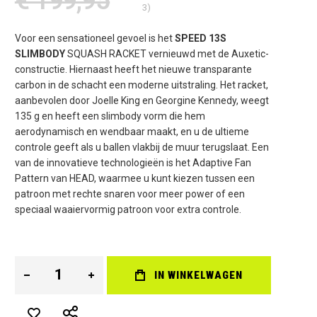
€ 199,95
3)
Voor een sensationeel gevoel is het
SPEED 13S
SLIMBODY
SQUASH RACKET vernieuwd met de Auxetic-
constructie. Hiernaast heeft het nieuwe transparante
carbon in de schacht een moderne uitstraling. Het racket,
aanbevolen door Joelle King en Georgine Kennedy, weegt
135 g en heeft een slimbody vorm die hem
aerodynamisch en wendbaar maakt, en u de ultieme
controle geeft als u ballen vlakbij de muur terugslaat. Een
van de innovatieve technologieën is het Adaptive Fan
Pattern van HEAD, waarmee u kunt kiezen tussen een
patroon met rechte snaren voor meer power of een
speciaal waaiervormig patroon voor extra controle.
IN WINKELWAGEN