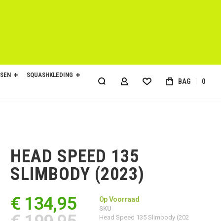
SEN
SQUASHKLEDING
BAG
0
ACCOUNT
HEAD SPEED 135
SLIMBODY (2023)
€ 134,95
Op Voorraad
SKU
Head Speed 135 Slimbody (202