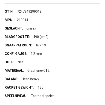
Meer
7247949299018
informatie
210014
unisex
490 (cm2)
16 x 19
1.2 mm
Nee
Graphene/CT2
Head heavy
135
Toernooi speler