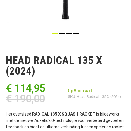
Ga
naar
het
HEAD RADICAL 135 X
begin
van
(2024)
de
afbeeldingen-
gallerij
€ 114,95
Op Voorraad
€ 190,00
SKU
Head Radical 135 X (2024)
Het oversized
RADICAL 135 X SQUASH RACKET
is bijgewerkt
met de nieuwe Auxetic2.0-technologie voor verbeterd gevoel en
feedback en biedt de ultieme verbinding tussen speler en racket.