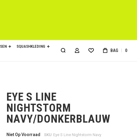
SEN
SQUASHKLEDING
BAG
0
ACCOUNT
EYE S LINE
NIGHTSTORM
NAVY/DONKERBLAUW
Niet Op Voorraad
SKU
Eye S Line Nightstorm Navy