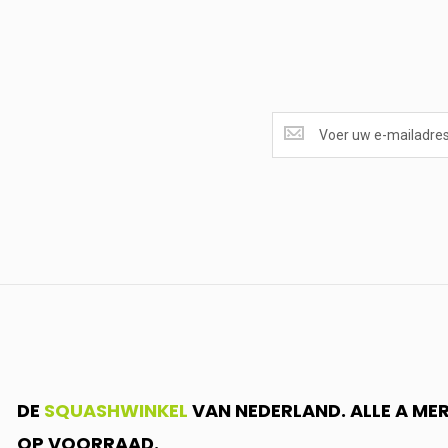
SUPERAANBIEDINGEN
ONTVANGEN?
<br>SCHRIJF
JE
IN.....
DE
SQUASHWINKEL
VAN NEDERLAND. ALLE A ME
OP VOORRAAD.