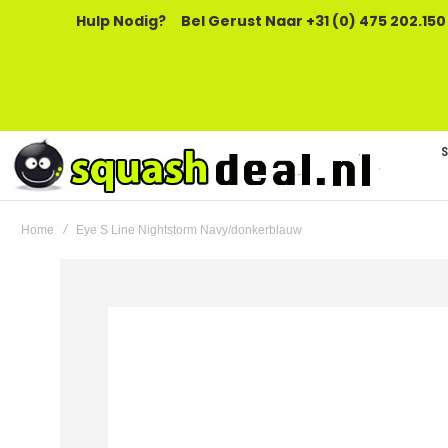
Hulp Nodig?
Bel Gerust Naar +31 (0) 475 202.150
Home
Eye S Line Nightstorm Navy/donkerblauw
Ga
naar
het
einde
van
de
afbeeldingen-
gallerij