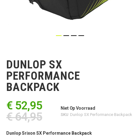
Ga
naar
het
DUNLOP SX
begin
van
PERFORMANCE
de
afbeeldingen-
BACKPACK
gallerij
€ 52,95
Niet Op Voorraad
€ 64,95
SKU
Dunlop SX Performance Backpack
Dunlop Srixon SX Performance Backpack