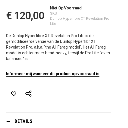
Niet Op Voorraad
€ 120,00
SKU
Dunlop Hyperfibre XT Revelation Pro
Lite
De Dunlop Hyperfibre XT Revelation Pro Lite is de
gemodificeerde versie van de Dunlop Hyperfibr XT
Revelation Pro, a.k.a. `the Ali Farag model`. Het Ali Farag
model is echter meer head-heavy, terwijl de Pro Lite "even
balanced" is. .
Informeer mij wanneer dit product op voorraad is
DETAILS