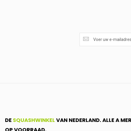
SUPERAANBIEDINGEN
ONTVANGEN?
<br>SCHRIJF
JE
IN.....
DE
SQUASHWINKEL
VAN NEDERLAND. ALLE A ME
OP VOORRAAD.