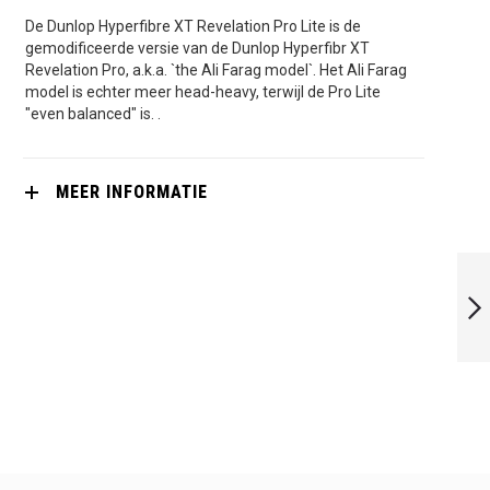
De Dunlop Hyperfibre XT Revelation Pro Lite is de
gemodificeerde versie van de Dunlop Hyperfibr XT
Revelation Pro, a.k.a. `the Ali Farag model`. Het Ali Farag
model is echter meer head-heavy, terwijl de Pro Lite
"even balanced" is. .
MEER INFORMATIE
DUNLOP TEMPO
TOUR 4.0 SALE!!
VOLGENDE