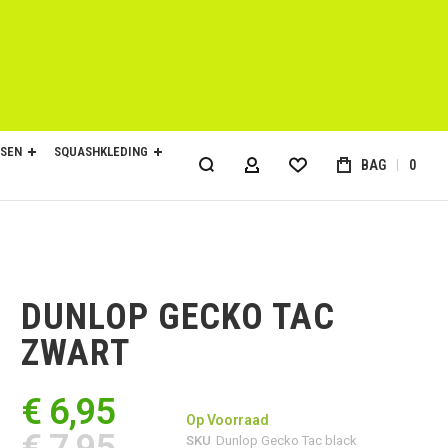
SEN
SQUASHKLEDING
BAG
0
ACCOUNT
DUNLOP GECKO TAC
ZWART
€ 6,95
Op Voorraad
€ 7,95
SKU
Dunlop Gecko Tac black