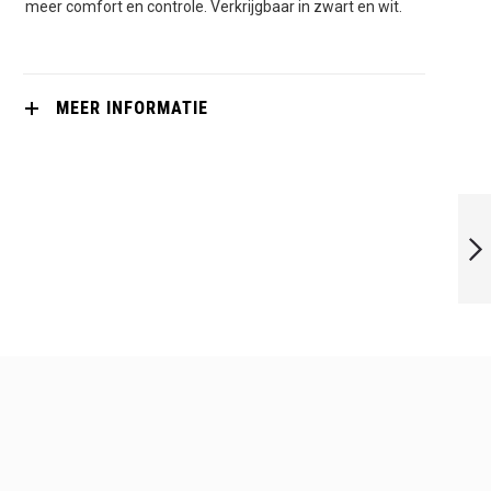
meer comfort en controle. Verkrijgbaar in zwart en wit.
MEER INFORMATIE
DUNLOP PRO PU
12X ASSORTI
VOLGENDE