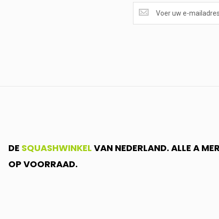
SUPERAANBIEDINGEN
ONTVANGEN?
<br>SCHRIJF
JE
IN.....
DE
SQUASHWINKEL
VAN NEDERLAND. ALLE A ME
OP VOORRAAD.