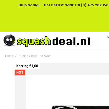
Hulp Nodig?
Bel Gerust Naar +31 (0) 475 202.150
Home
Dunlop Gecko Tac zwart
Ga
Korting €1,00
naar
HOT
het
einde
van
de
afbeeldingen-
gallerij