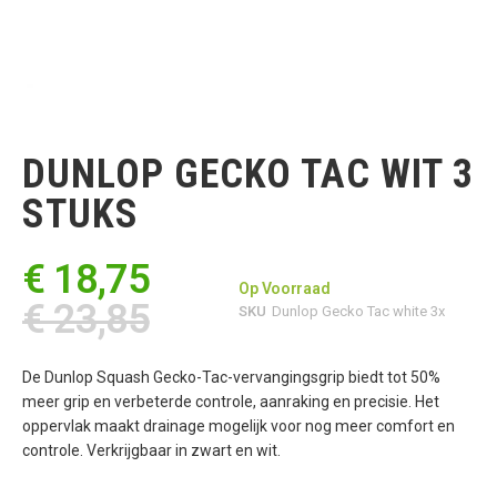
Ga
naar
het
DUNLOP GECKO TAC WIT 3
begin
van
STUKS
de
afbeeldingen-
gallerij
€ 18,75
Op Voorraad
€ 23,85
SKU
Dunlop Gecko Tac white 3x
De Dunlop Squash Gecko-Tac-vervangingsgrip biedt tot 50%
meer grip en verbeterde controle, aanraking en precisie. Het
oppervlak maakt drainage mogelijk voor nog meer comfort en
controle. Verkrijgbaar in zwart en wit.