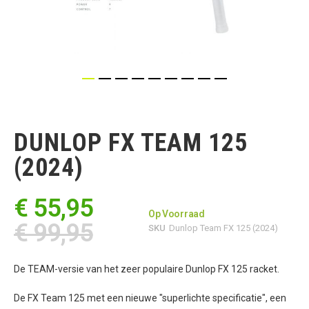
Ga
naar
het
DUNLOP FX TEAM 125
begin
van
(2024)
de
afbeeldingen-
gallerij
€ 55,95
Op Voorraad
€ 99,95
SKU
Dunlop Team FX 125 (2024)
De TEAM-versie van het zeer populaire Dunlop FX 125 racket.
De FX Team 125 met een nieuwe "superlichte specificatie", een