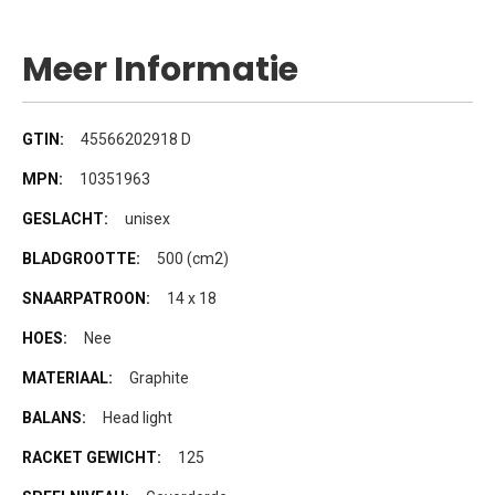
Meer Informatie
Meer
45566202918 D
informatie
10351963
unisex
500 (cm2)
14 x 18
Nee
Graphite
Head light
125