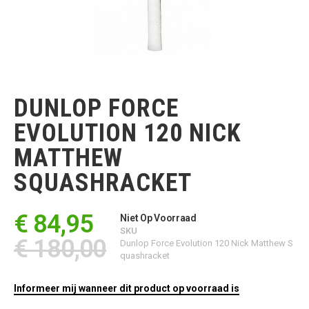
Ga
naar
het
DUNLOP FORCE
begin
van
EVOLUTION 120 NICK
de
afbeeldingen-
MATTHEW
gallerij
SQUASHRACKET
€ 84,95
Niet Op Voorraad
SKU
€ 180,00
Dunlop Force Evolution 120 Nick Matthew S
quashracket
Informeer mij wanneer dit product op voorraad is