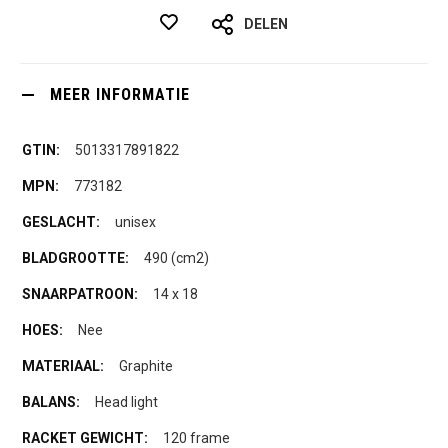
DELEN
MEER INFORMATIE
5013317891822
773182
unisex
490 (cm2)
14 x 18
Nee
Graphite
Head light
120 frame