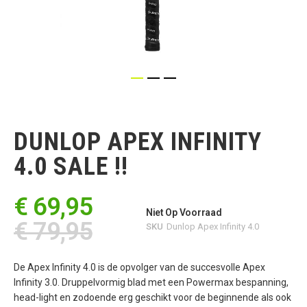
Ga
naar
het
DUNLOP APEX INFINITY
begin
van
4.0 SALE !!
de
afbeeldingen-
gallerij
€ 69,95
Niet Op Voorraad
€ 79,95
SKU
Dunlop Apex Infinity 4.0
De Apex Infinity 4.0 is de opvolger van de succesvolle Apex
Infinity 3.0. Druppelvormig blad met een Powermax bespanning,
head-light en zodoende erg geschikt voor de beginnende als ook